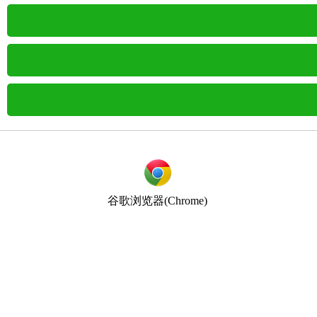
谷歌浏览器(Chrome)