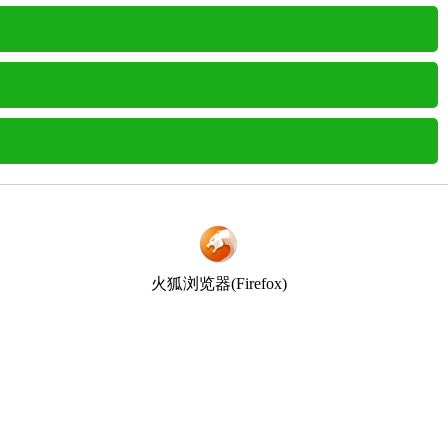
火狐浏览器(Firefox)